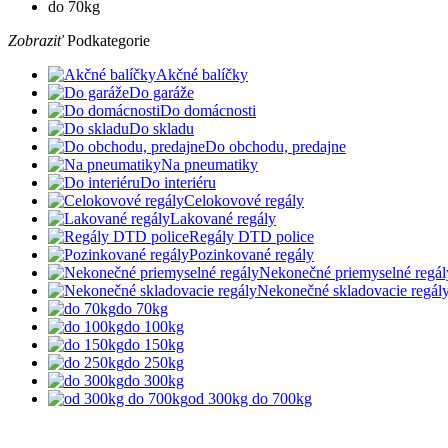
do 70kg
Zobraziť
Podkategorie
Akčné balíčky
Do garáže
Do domácnosti
Do skladu
Do obchodu, predajne
Na pneumatiky
Do interiéru
Celokovové regály
Lakované regály
Regály DTD police
Pozinkované regály
Nekonečné priemyselné regál
Nekonečné skladovacie regál
do 70kg
do 100kg
do 150kg
do 250kg
do 300kg
od 300kg do 700kg