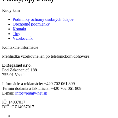
Kudy kam
Podmínky ochrany osobných údajov
Obchodné podmienky
Kontakt
Tipy
Vzorkovník
Kontaktné informácie
Prehliadka vzorkovne len po telefonickom dohovore!
E-Regalnet s.r.o.
Pod Zakopaniců 188
755 01 Vsetín
Informácie a reklamácie: +420 702 061 809
Termín dodania a fakturácia: +420 702 061 809
E-mail:
info@regaly-net.sk
IČ: 14037017
DIČ: CZ14037017