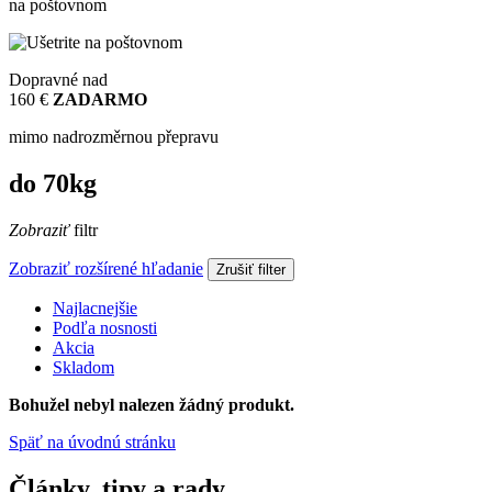
na poštovnom
Dopravné nad
160 €
ZADARMO
mimo nadrozměrnou přepravu
do 70kg
Zobraziť
filtr
Zobraziť rozšírené hľadanie
Zrušiť filter
Najlacnejšie
Podľa nosnosti
Akcia
Skladom
Bohužel nebyl nalezen žádný produkt.
Späť na úvodnú stránku
Články, tipy a rady