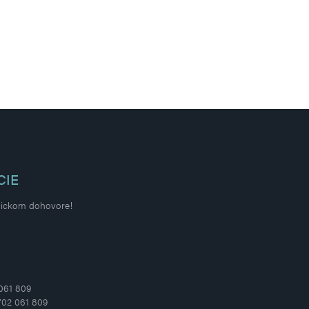
CIE
onickom dohovore!
 061 809
702 061 809