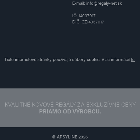
E-mail:
info@regaly-net.sk
IČ: 14037017
DIČ: CZ14037017
Tieto internetové stránky používajú súbory cookie. Viac informácií
tu
.
KVALITNÉ KOVOVÉ REGÁLY ZA EXKLUZÍVNE CENY
PRIAMO OD VÝROBCU.
© ARSYLINE 2026