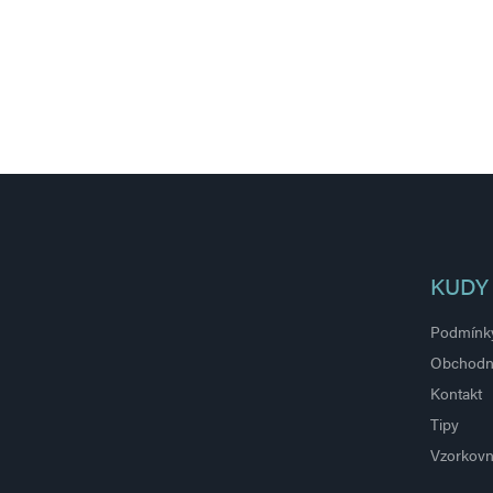
KUDY
Podmínky
Obchodn
Kontakt
Tipy
Vzorkovn