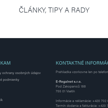
ČLÁNKY, TIPY A RADY
 KAM
KONTAKTNÉ INFORMÁ
Prehliadka vzorkovne len po telef
 ochrany osobných údajov
é podmienky
E-Regalnet s.r.o.
Pod Zakopaniců 188
755 01 Vsetín
ík
Informácie a reklamácie: +420 702
Termín dodania a fakturácia: +420 