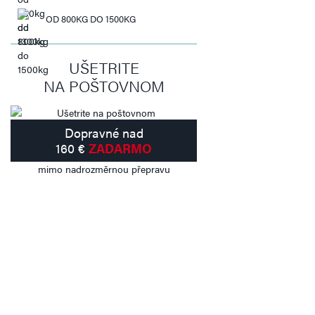
OD 800KG DO 1500KG
UŠETRITE
NA POŠTOVNOM
Dopravné nad
160 €
ZADARMO
mimo nadrozměrnou přepravu