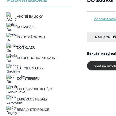
AKČNÉ BALÍČKY
Zobraziť rozš
DO GARÁŽE
DO DOMÁCNOSTI
NAJLACNEJŠ
DO SKLADU
Bohužel nebyl na
DO OBCHODU, PREDAJNE
Späť na úvod
NA PNEUMATIKY
DO INTERIÉRU
CELOKOVOVÉ REGÁLY
LAKOVANÉ REGÁLY
REGÁLY DTD POLICE