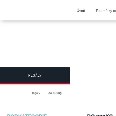
Úvod
Podmínky o
REGÁLY
AKČNÉ BALÍČK
Regály
do 800kg
PODKATEGORIE
DO 800KG