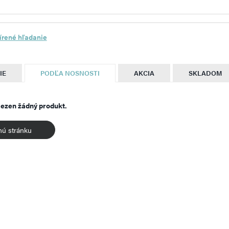
írené hľadanie
IE
PODĽA NOSNOSTI
AKCIA
SKLADOM
lezen žádný produkt.
nú stránku