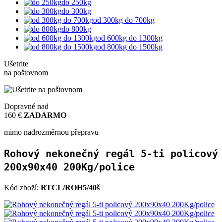
do 250kg
do 300kg
od 300kg do 700kg
do 800kg
od 600kg do 1300kg
od 800kg do 1500kg
Ušetrite
na poštovnom
Dopravné nad
160 €
ZADARMO
mimo nadrozměrnou přepravu
Rohový nekonečný regál 5-ti policový
200x90x40 200Kg/police
Kód zboží:
RTCL/ROH5/40š