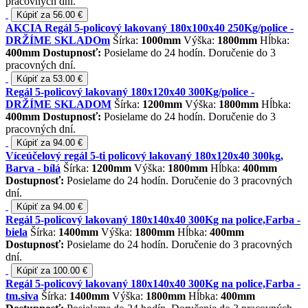
pracovných dní.
Kúpiť za 56.00 €
AKCIA Regál 5-policový lakovaný 180x100x40 250Kg/police -
DRŽÍME SKLADOm
Šírka:
1000mm
Výška:
1800mm
Hĺbka:
400mm
Dostupnosť:
Posielame do 24 hodín. Doručenie do 3
pracovných dní.
Kúpiť za 53.00 €
Regál 5-policový lakovaný 180x120x40 300Kg/police -
DRŽÍME SKLADOM
Šírka:
1200mm
Výška:
1800mm
Hĺbka:
400mm
Dostupnosť:
Posielame do 24 hodín. Doručenie do 3
pracovných dní.
Kúpiť za 94.00 €
Víceúčelový regál 5-ti policový lakovaný 180x120x40 300kg,
Barva - bílá
Šírka:
1200mm
Výška:
1800mm
Hĺbka:
400mm
Dostupnosť:
Posielame do 24 hodín. Doručenie do 3 pracovných
dní.
Kúpiť za 94.00 €
Regál 5-policový lakovaný 180x140x40 300Kg na police,Farba -
biela
Šírka:
1400mm
Výška:
1800mm
Hĺbka:
400mm
Dostupnosť:
Posielame do 24 hodín. Doručenie do 3 pracovných
dní.
Kúpiť za 100.00 €
Regál 5-policový lakovaný 180x140x40 300Kg na police,Farba -
tm.siva
Šírka:
1400mm
Výška:
1800mm
Hĺbka:
400mm