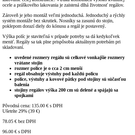
ocele a práškového lakovania je zaistená dlhá životnosť regálov.
Zároveň je jeho montáž veľmi jednoduchá. Jednoduchý a rýchly
systém montáže bez skrutiek. Nosníky sa zasunú do stojin,
poklepom dorazí diely do kónusu a regál je postavený.
Výška políc je staviteľná v prípade potreby sa dá kedykoľvek
meniť. Regály sa tak plne prispôsobia aktuálnym potrebám pri
skladovaní.
uvedené rozmery regálu sú celkové vonkajšie rozmery
vrátane stojin
rozmer police je o cca 2 cm menší
regál obsahuje výstuhy pod každú policu
police, výstuhy a kovové pätky pod stojiny sú súčasťou
balenia
stojiny regálov výška 200 cm sú delené a spájajú sa
spojkami
Pôvodná cena:
135.00 € s DPH
Ušetríte 29% (39 €)
78.05 € bez DPH
96.00 €
s DPH