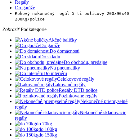
Regály
Do garáže
Rohový nekonečný regál 5-ti policový 200x90x40
200Kg/police
Zobraziť
Podkategorie
Akčné balíčky
Do garáže
Do domácnosti
Do skladu
Do obchodu, predajne
Na pneumatiky
Do interiéru
Celokovové regály
Lakované regály
Regály DTD police
Pozinkované regály
Nekonečné priemyselné
regály
Nekonečné skladovacie
regály
do 70kg
do 100kg
do 150kg