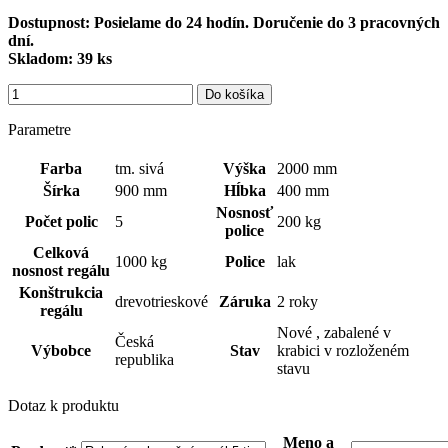
Dostupnost:
Posielame do 24 hodín. Doručenie do 3 pracovných
dní.
Skladom:
39 ks
Do košíka
Parametre
Farba
tm. sivá
Výška
2000 mm
Šírka
900 mm
Hĺbka
400 mm
Nosnosť
Počet polic
5
200 kg
police
Celková
1000 kg
Police
lak
nosnost regálu
Konštrukcia
drevotrieskové
Záruka
2 roky
regálu
Nové , zabalené v
Česká
Výbobce
Stav
krabici v rozloženém
republika
stavu
Dotaz k produktu
Meno a