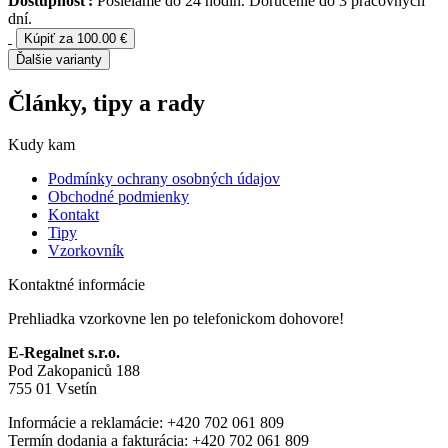
Dostupnosť:
Posielame do 24 hodín. Doručenie do 3 pracovných
dní.
Kúpiť za 100.00 €
Ďalšie varianty
Články, tipy a rady
Kudy kam
Podmínky ochrany osobných údajov
Obchodné podmienky
Kontakt
Tipy
Vzorkovník
Kontaktné informácie
Prehliadka vzorkovne len po telefonickom dohovore!
E-Regalnet s.r.o.
Pod Zakopaniců 188
755 01 Vsetín
Informácie a reklamácie: +420 702 061 809
Termín dodania a fakturácia: +420 702 061 809