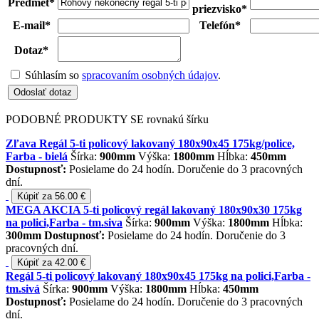
Predmet
*
priezvisko
*
E-mail
*
Telefón
*
Dotaz
*
Súhlasím so
spracovaním osobných údajov
.
Odoslať dotaz
PODOBNÉ PRODUKTY SE rovnakú šírku
Zľava Regál 5-ti policový lakovaný 180x90x45 175kg/police,
Farba - bielá
Šírka:
900mm
Výška:
1800mm
Hĺbka:
450mm
Dostupnosť:
Posielame do 24 hodín. Doručenie do 3 pracovných
dní.
Kúpiť za 56.00 €
MEGA AKCIA 5-ti policový regál lakovaný 180x90x30 175kg
na polici,Farba - tm.siva
Šírka:
900mm
Výška:
1800mm
Hĺbka:
300mm
Dostupnosť:
Posielame do 24 hodín. Doručenie do 3
pracovných dní.
Kúpiť za 42.00 €
Regál 5-ti policový lakovaný 180x90x45 175kg na polici,Farba -
tm.sivá
Šírka:
900mm
Výška:
1800mm
Hĺbka:
450mm
Dostupnosť:
Posielame do 24 hodín. Doručenie do 3 pracovných
dní.