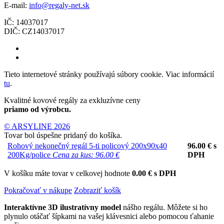
E-mail:
info@regaly-net.sk
IČ: 14037017
DIČ: CZ14037017
Tieto internetové stránky používajú súbory cookie. Viac informácií
tu
.
Kvalitné kovové regály za exkluzívne ceny
priamo od výrobcu.
© ARSYLINE 2026
Tovar bol úspešne pridaný do košíka.
Rohový nekonečný regál 5-ti policový 200x90x40
96.00
€
s
200Kg/police
Cena za kus: 96.00 €
DPH
V košíku máte tovar v celkovej hodnote
0.00 € s DPH
Pokračovať v nákupe
Zobraziť košík
Interaktívne 3D ilustratívny model
nášho regálu. Môžete si ho
plynulo otáčať šípkami na vašej klávesnici alebo pomocou ťahanie