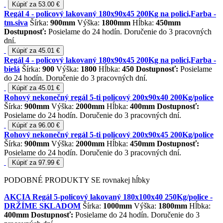
Kúpiť za 53.00 €
Regál 4 - policový lakovaný 180x90x45 200Kg na polici,Farba -
tm.siva
Šírka:
900mm
Výška:
1800mm
Hĺbka:
450mm
Dostupnosť:
Posielame do 24 hodín. Doručenie do 3 pracovných
dní.
Kúpiť za 45.01 €
Regál 4 - policový lakovaný 180x90x45 200Kg na polici,Farba -
bielá
Šírka:
900
Výška:
1800
Hĺbka:
450
Dostupnosť:
Posielame
do 24 hodín. Doručenie do 3 pracovných dní.
Kúpiť za 45.01 €
Rohový nekonečný regál 5-ti policový 200x90x40 200Kg/police
Šírka:
900mm
Výška:
2000mm
Hĺbka:
400mm
Dostupnosť:
Posielame do 24 hodín. Doručenie do 3 pracovných dní.
Kúpiť za 96.00 €
Rohový nekonečný regál 5-ti policový 200x90x45 200Kg/police
Šírka:
900mm
Výška:
2000mm
Hĺbka:
450mm
Dostupnosť:
Posielame do 24 hodín. Doručenie do 3 pracovných dní.
Kúpiť za 97.99 €
PODOBNÉ PRODUKTY SE rovnakej hĺbky
AKCIA Regál 5-policový lakovaný 180x100x40 250Kg/police -
DRŽÍME SKLADOM
Šírka:
1000mm
Výška:
1800mm
Hĺbka:
400mm
Dostupnosť:
Posielame do 24 hodín. Doručenie do 3