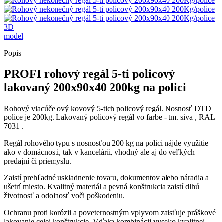
3D
model
Popis
PROFI rohový regál 5-ti policový
lakovaný 200x90x40 200kg na polici
Rohový viacúčelový kovový 5-tich policový regál. Nosnosť DTD
police je 200kg. Lakovaný policový regál vo farbe - tm. siva , RAL
7031 .
Regál rohového typu s nosnosťou 200 kg na polici nájde využitie
ako v domácnosti, tak v kancelárii, vhodný ale aj do veľkých
predajní či priemyslu.
Zaistí prehľadné uskladnenie tovaru, dokumentov alebo náradia a
ušetrí miesto. Kvalitný materiál a pevná konštrukcia zaistí dlhú
životnosť a odolnosť voči poškodeniu.
Ochranu proti korózii a poveternostným vplyvom zaisťuje práškové
lakovanie celej konštrukcie. Vďaka kombinácii vysoko kvalitnej