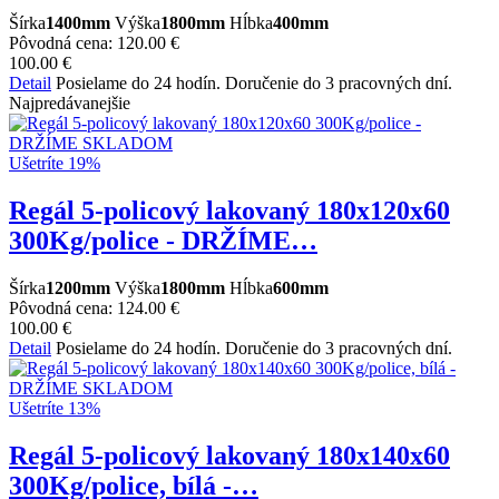
Šírka
1400mm
Výška
1800mm
Hĺbka
400mm
Pôvodná cena:
120.00 €
100.00 €
Detail
Posielame do 24 hodín. Doručenie do 3 pracovných dní.
Najpredávanejšie
Ušetríte 19%
Regál 5-policový lakovaný 180x120x60
300Kg/police - DRŽÍME…
Šírka
1200mm
Výška
1800mm
Hĺbka
600mm
Pôvodná cena:
124.00 €
100.00 €
Detail
Posielame do 24 hodín. Doručenie do 3 pracovných dní.
Ušetríte 13%
Regál 5-policový lakovaný 180x140x60
300Kg/police, bílá -…