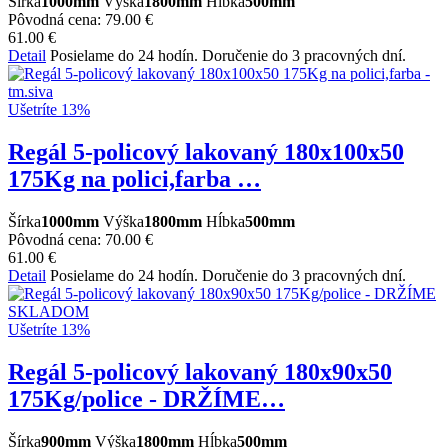
Šírka
1000mm
Výška
1800mm
Hĺbka
500mm
Pôvodná cena:
79.00 €
61.00 €
Detail
Posielame do 24 hodín. Doručenie do 3 pracovných dní.
Ušetríte 13%
Regál 5-policový lakovaný 180x100x50
175Kg na polici,farba …
Šírka
1000mm
Výška
1800mm
Hĺbka
500mm
Pôvodná cena:
70.00 €
61.00 €
Detail
Posielame do 24 hodín. Doručenie do 3 pracovných dní.
Ušetríte 13%
Regál 5-policový lakovaný 180x90x50
175Kg/police - DRŽÍME…
Šírka
900mm
Výška
1800mm
Hĺbka
500mm