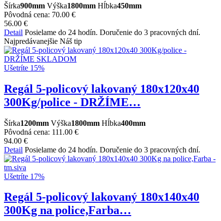
Šírka
900mm
Výška
1800mm
Hĺbka
450mm
Pôvodná cena:
70.00 €
56.00 €
Detail
Posielame do 24 hodín. Doručenie do 3 pracovných dní.
Najpredávanejšie
Náš tip
Ušetríte 15%
Regál 5-policový lakovaný 180x120x40
300Kg/police - DRŽÍME…
Šírka
1200mm
Výška
1800mm
Hĺbka
400mm
Pôvodná cena:
111.00 €
94.00 €
Detail
Posielame do 24 hodín. Doručenie do 3 pracovných dní.
Ušetríte 17%
Regál 5-policový lakovaný 180x140x40
300Kg na police,Farba…