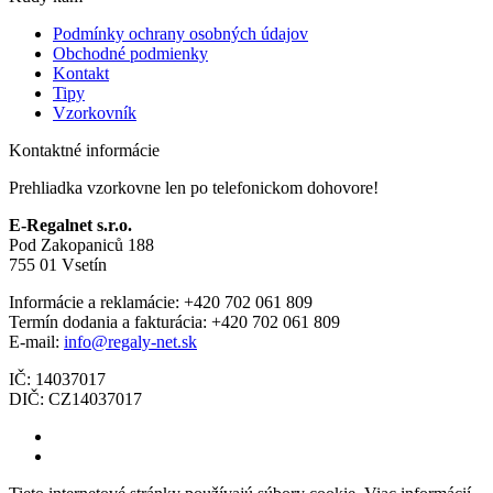
Podmínky ochrany osobných údajov
Obchodné podmienky
Kontakt
Tipy
Vzorkovník
Kontaktné informácie
Prehliadka vzorkovne len po telefonickom dohovore!
E-Regalnet s.r.o.
Pod Zakopaniců 188
755 01 Vsetín
Informácie a reklamácie: +420 702 061 809
Termín dodania a fakturácia: +420 702 061 809
E-mail:
info@regaly-net.sk
IČ: 14037017
DIČ: CZ14037017