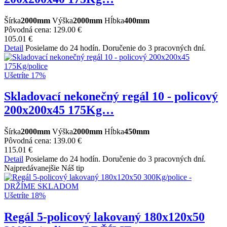
Šírka
2000mm
Výška
2000mm
Hĺbka
400mm
Pôvodná cena:
129.00 €
105.01 €
Detail
Posielame do 24 hodín. Doručenie do 3 pracovných dní.
Ušetríte 17%
Skladovací nekonečný regál 10 - policový
200x200x45 175Kg…
Šírka
2000mm
Výška
2000mm
Hĺbka
450mm
Pôvodná cena:
139.00 €
115.01 €
Detail
Posielame do 24 hodín. Doručenie do 3 pracovných dní.
Najpredávanejšie
Náš tip
Ušetríte 18%
Regál 5-policový lakovaný 180x120x50