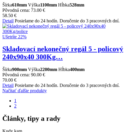
Šírka
610mm
Výška
1100mm
Hĺbka
528mm
Pôvodná cena:
73.00 €
58.50 €
Detail
Posielame do 24 hodín. Doručenie do 3 pracovných dní.
Ušetríte 22%
Skladovací nekonečný regál 5 - policový
240x90x40 300Kg…
Šírka
900mm
Výška
2200mm
Hĺbka
400mm
Pôvodná cena:
90.00 €
70.00 €
Detail
Posielame do 24 hodín. Doručenie do 3 pracovných dní.
Načítať ďalšie produkty
1
2
Články, tipy a rady
Kudy kam