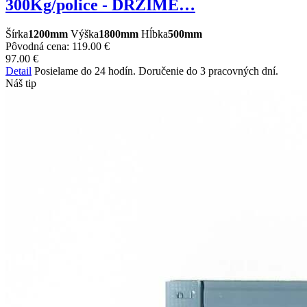
300Kg/police - DRŽÍME…
Šírka
1200mm
Výška
1800mm
Hĺbka
500mm
Pôvodná cena:
119.00 €
97.00 €
Detail
Posielame do 24 hodín. Doručenie do 3 pracovných dní.
Náš tip