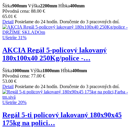
Šírka
900mm
Výška
2200mm
Hĺbka
400mm
Pôvodná cena:
88.00 €
65.01 €
Detail
Posielame do 24 hodín. Doručenie do 3 pracovných dní.
Ušetríte 31%
AKCIA Regál 5-policový lakovaný
180x100x40 250Kg/police -…
Šírka
1000mm
Výška
1800mm
Hĺbka
400mm
Pôvodná cena:
77.00 €
53.00 €
Detail
Posielame do 24 hodín. Doručenie do 3 pracovných dní.
Ušetríte 20%
Regál 5-ti policový lakovaný 180x90x45
175kg na polici…