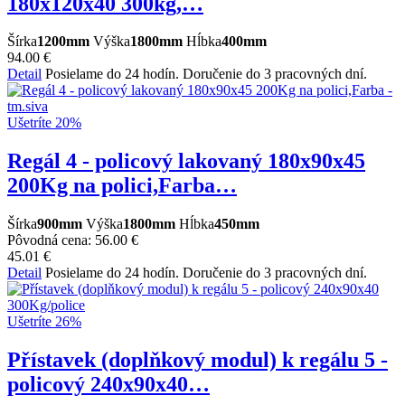
180x120x40 300kg,…
Šírka
1200mm
Výška
1800mm
Hĺbka
400mm
94.00 €
Detail
Posielame do 24 hodín. Doručenie do 3 pracovných dní.
Ušetríte 20%
Regál 4 - policový lakovaný 180x90x45
200Kg na polici,Farba…
Šírka
900mm
Výška
1800mm
Hĺbka
450mm
Pôvodná cena:
56.00 €
45.01 €
Detail
Posielame do 24 hodín. Doručenie do 3 pracovných dní.
Ušetríte 26%
Přístavek (doplňkový modul) k regálu 5 -
policový 240x90x40…