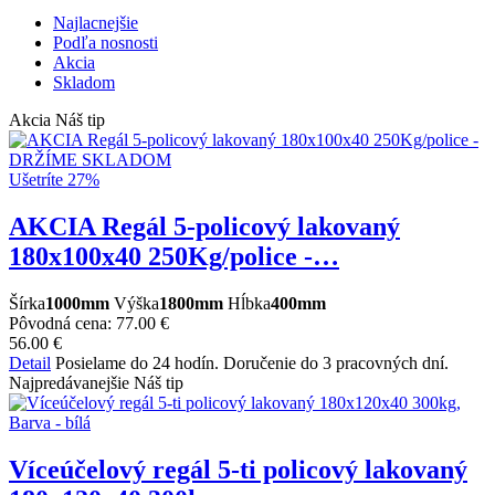
Najlacnejšie
Podľa nosnosti
Akcia
Skladom
Akcia
Náš tip
Ušetríte 27%
AKCIA Regál 5-policový lakovaný
180x100x40 250Kg/police -…
Šírka
1000mm
Výška
1800mm
Hĺbka
400mm
Pôvodná cena:
77.00 €
56.00 €
Detail
Posielame do 24 hodín. Doručenie do 3 pracovných dní.
Najpredávanejšie
Náš tip
Víceúčelový regál 5-ti policový lakovaný