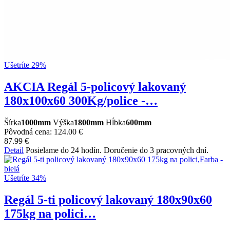
Ušetríte 29%
AKCIA Regál 5-policový lakovaný
180x100x60 300Kg/police -…
Šírka
1000mm
Výška
1800mm
Hĺbka
600mm
Pôvodná cena:
124.00 €
87.99 €
Detail
Posielame do 24 hodín. Doručenie do 3 pracovných dní.
Ušetríte 34%
Regál 5-ti policový lakovaný 180x90x60
175kg na polici…