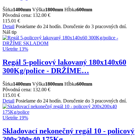
Šírka
1400mm
Výška
1800mm
Hĺbka
600mm
Pôvodná cena:
132.00 €
115.01 €
Detail
Posielame do 24 hodín. Doručenie do 3 pracovných dní.
Náš tip
Ušetríte 13%
Regál 5-policový lakovaný 180x140x60
300Kg/police - DRŽÍME…
Šírka
1400mm
Výška
1800mm
Hĺbka
600mm
Pôvodná cena:
132.00 €
115.01 €
Detail
Posielame do 24 hodín. Doručenie do 3 pracovných dní.
Ušetríte 19%
Skladovací nekonečný regál 10 - policový
200x200x40 175Kg…