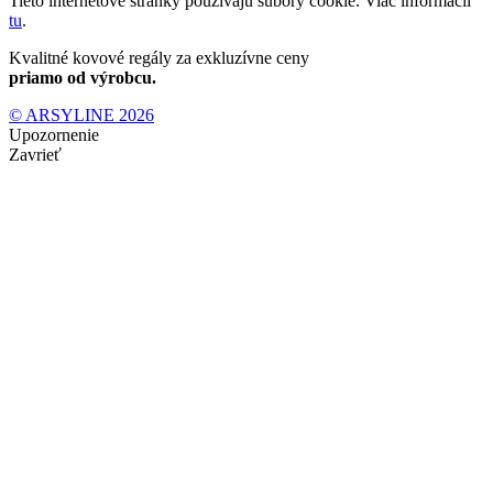
Tieto internetové stránky používajú súbory cookie. Viac informácií
tu
.
Kvalitné kovové regály za exkluzívne ceny
priamo od výrobcu.
© ARSYLINE 2026
Upozornenie
Zavrieť