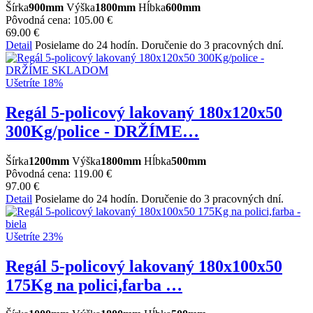
Šírka
900mm
Výška
1800mm
Hĺbka
600mm
Pôvodná cena:
105.00 €
69.00 €
Detail
Posielame do 24 hodín. Doručenie do 3 pracovných dní.
Ušetríte 18%
Regál 5-policový lakovaný 180x120x50
300Kg/police - DRŽÍME…
Šírka
1200mm
Výška
1800mm
Hĺbka
500mm
Pôvodná cena:
119.00 €
97.00 €
Detail
Posielame do 24 hodín. Doručenie do 3 pracovných dní.
Ušetríte 23%
Regál 5-policový lakovaný 180x100x50
175Kg na polici,farba …